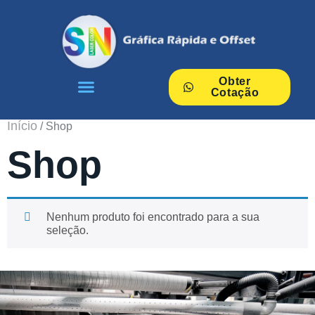
Obter
Cotação
Nossos Serviços
Início
/ Shop
Shop
Nenhum produto foi encontrado para a sua
seleção.